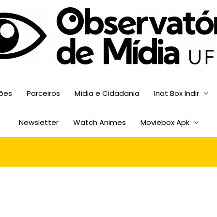
sões
Parceiros
Mídia e Cidadania
Inat Box Indir
Newsletter
Watch Animes
Moviebox Apk