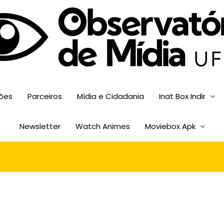
sões
Parceiros
Mídia e Cidadania
Inat Box Indir
Newsletter
Watch Animes
Moviebox Apk