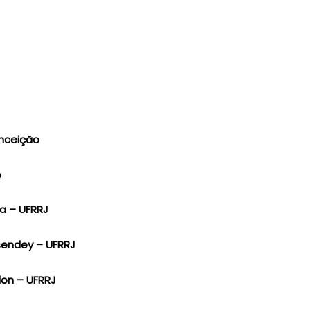
onceição
o
ia – UFRRJ
sendey – UFRRJ
lon – UFRRJ