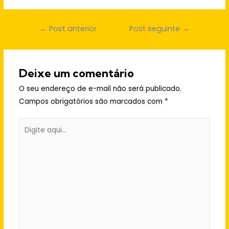
Navegação
←
Post anterior
Post seguinte
→
de
Post
Deixe um comentário
O seu endereço de e-mail não será publicado.
Campos obrigatórios são marcados com
*
Digite
aqui...