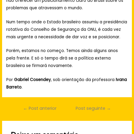
não oferecer um posicionamento claro do Brasil sobre os
problemas que atravessam o mundo.
Num tempo onde o Estado brasileiro assumiu a presidência
rotativa do Conselho de Segurança da ONU, é cada vez
mais urgente a necessidade de dar voz e se posicionar.
Porém, estamos no começo. Temos ainda alguns anos
pela frente. E só o tempo dirá se a política externa
brasileira se firmará novamente.
Por
Gabriel Cosendey
, sob orientação da professora
Ivana
Barreto
.
Navegação
←
Post anterior
Post seguinte
→
de
Post